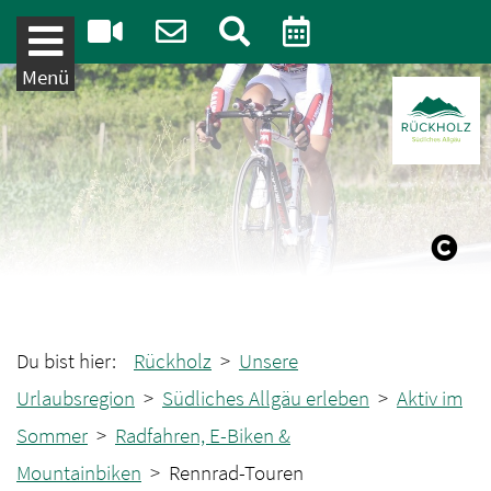
Weiter zum Inhalt
Menü
Du bist hier:
Rückholz
>
Unsere
Urlaubsregion
>
Südliches Allgäu erleben
>
Aktiv im
Sommer
>
Radfahren, E-Biken &
Mountainbiken
> Rennrad-Touren