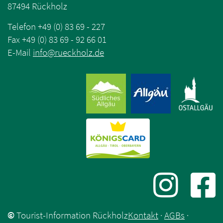
87494 Rückholz
Telefon +49 (0) 83 69 - 227
Fax +49 (0) 83 69 - 92 66 01
E-Mail
info
@
rueckholz
.
de
©
Tourist-Information Rückholz
Kontakt
·
AGBs
·