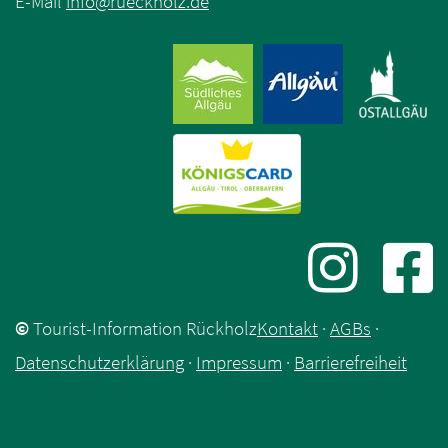
E-Mail
info
@
rueckholz
.
de
©
Tourist-Information Rückholz
Kontakt
·
AGBs
·
Datenschutzerklärung
·
Impressum
·
Barrierefreiheit