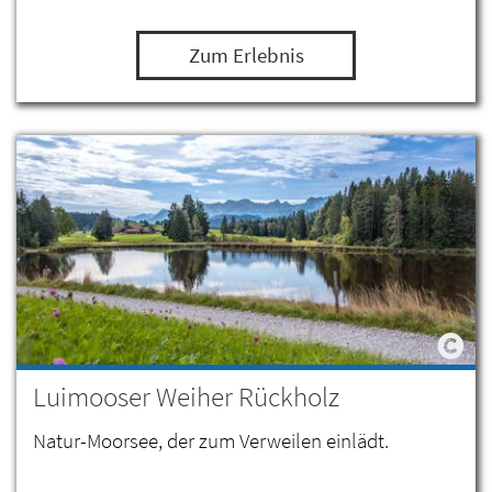
sportlicher Aktivität und Entspannung auf
Zum Erlebnis
höchstem Niveau. Freuen Sie sich auf…
Luimooser Weiher Rückholz
Natur-Moorsee, der zum Verweilen einlädt.