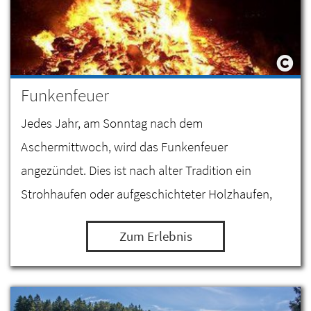
Funkenfeuer
Jedes Jahr, am Sonntag nach dem
Aschermittwoch, wird das Funkenfeuer
angezündet. Dies ist nach alter Tradition ein
Strohhaufen oder aufgeschichteter Holzhaufen,
der eine Höhe von bis zu 30 Metern erreichten
Zum Erlebnis
kann. Auf dem Haufen findet man eine Hexe.…