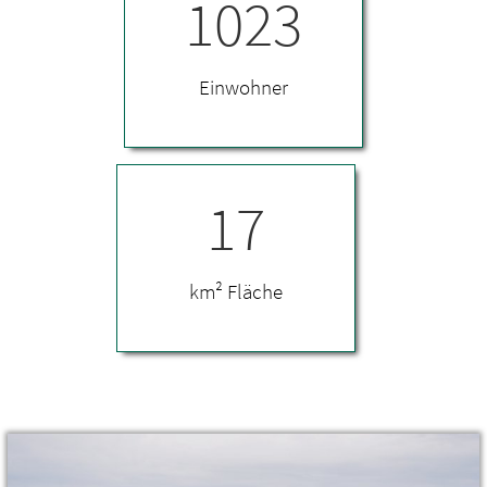
1023
Einwohner
17
km² Fläche