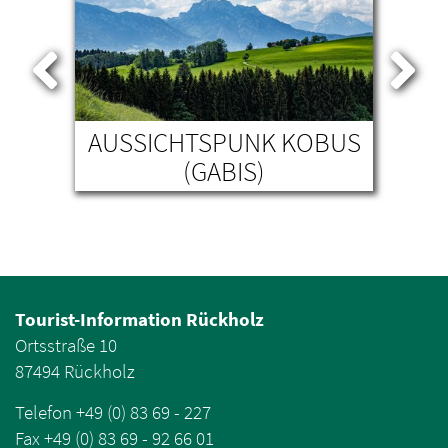
AUSSICHTSPUNK KOBUS
F
(GABIS)
Tourist-Information Rückholz
Ortsstraße 10
87494 Rückholz
Telefon +49 (0) 83 69 - 227
Fax +49 (0) 83 69 - 92 66 01