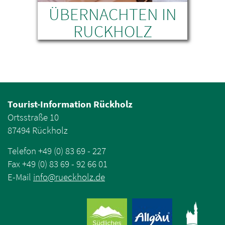
ÜBERNACHTEN IN
IN
RUCKHOLZ
dest
Du bist noch auf der Suche nach
H
inen
einer Übernachtungsmöglichkeit in
uns
ht
Ruckholz? Dann schau doch gleich
wo
einmal hier vorbei!
inkl
Tourist-Information Rückholz
Ortsstraße 10
87494 Rückholz
Telefon +49 (0) 83 69 - 227
Fax +49 (0) 83 69 - 92 66 01
E-Mail
info
@
rueckholz
.
de