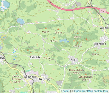
Leaflet
| ©
OpenStreetMap contributors