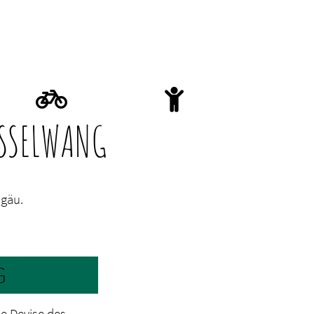
ESSELWANG
lgäu.
G
die Devise des