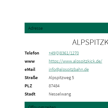
Adresse
ALPSPITZK
Telefon
+49(0)8361/1270
www
https://www.alpspitzkick.de/
eMail
info@alpspitzbahn.de
Straße
Alpspitzweg 5
PLZ
87484
Stadt
Nesselwang
Öffnungszeiten