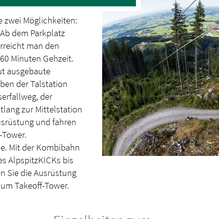
 zwei Möglichkeiten:
 Ab dem Parkplatz
erreicht man den
 60 Minuten Gehzeit.
gut ausgebaute
eben der Talstation
erfallweg, der
lang zur Mittelstation
usrüstung und fahren
-Tower.
tze. Mit der Kombibahn
s AlpspitzKICKs bis
en Sie die Ausrüstung
 zum Takeoff-Tower.