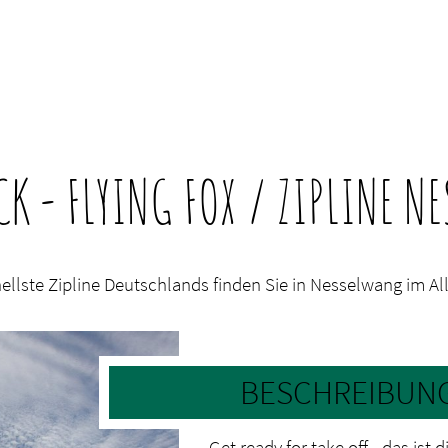
CK - FLYING FOX / ZIPLINE N
ellste Zipline Deutschlands finden Sie in Nesselwang im Al
BESCHREIBUN
Get ready for take off - das ist 