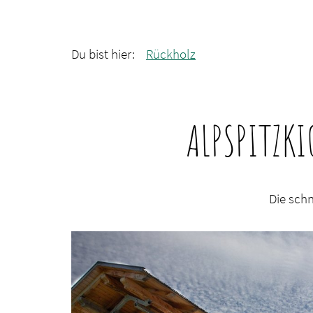
Du bist hier:
Rückholz
ALPSPITZKI
Die schn