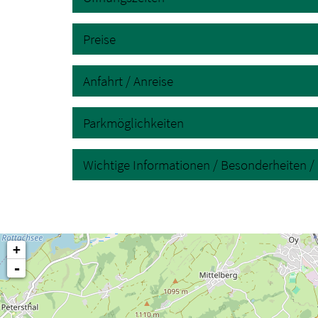
Preise
Anfahrt / Anreise
Parkmöglichkeiten
Wichtige Informationen / Besonderheiten / 
+
-