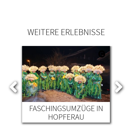
WEITERE ERLEBNISSE
FASCHINGSUMZÜGE IN
IN
HOPFERAU
V