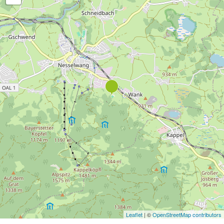
Leaflet
| ©
OpenStreetMap contributors