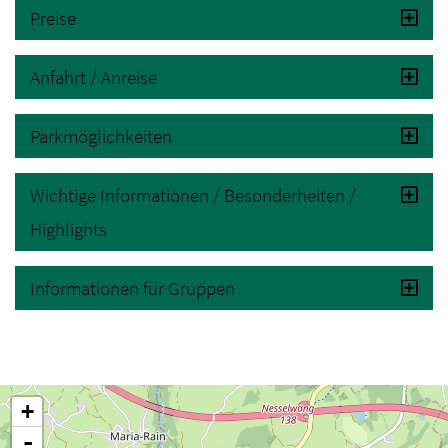
Preise
Anfahrt / Anreise
Parkmöglichkeiten
Wichtige Informationen / Besonderheiten /
Highlights
Informationen für Gruppen
+
-