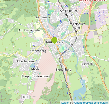
Leaflet
| ©
OpenStreetMap contributors