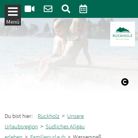
Weiter zum Inhalt
Menü
Du bist hier:
Rückholz
>
Unsere
Urlaubsregion
>
Südliches Allgäu
erleben
>
Familienurlaub
> Wasserspaß