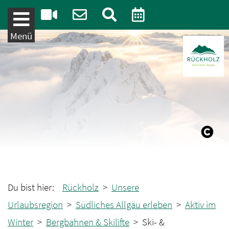
Weiter zum Inhalt
Menü
Du bist hier:
Rückholz
>
Unsere
Urlaubsregion
>
Südliches Allgäu erleben
>
Aktiv im
Winter
>
Bergbahnen & Skilifte
> Ski- &