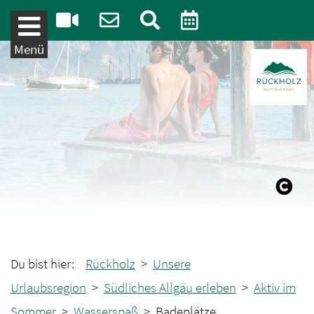
Weiter zum Inhalt
Menü
Du bist hier:
Rückholz
>
Unsere
Urlaubsregion
>
Südliches Allgäu erleben
>
Aktiv im
Sommer
>
Wasserspaß
> Badeplätze