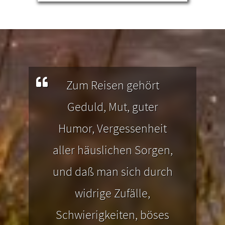
teren
Sei unser Gast und profitiere von
ragen
zahlreichen Freizeitangeboten, die
male
ern
es mit unseren Gästekarten noch
die
nung
günstiger oder sogar kostenlos zu
H
aus
erleben gibt.
Zum Reisen gehört
 Du
Geduld, Mut, guter
Humor, Vergessenheit
aller häuslichen Sorgen,
und daß man sich durch
widrige Zufälle,
Schwierigkeiten, böses