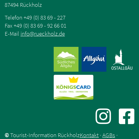
87494 Rückholz
Telefon +49 (0) 83 69 - 227
Fax +49 (0) 83 69 - 92 66 01
E-Mail
info
@
rueckholz
.
de
©
Tourist-Information Rückholz
Kontakt
·
AGBs
·