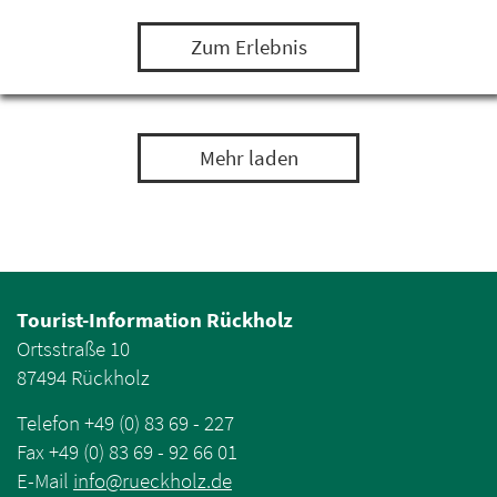
einem Leguan, Bartagamen und Minipapageien…
Zum Erlebnis
Mehr laden
Tourist-Information Rückholz
Ortsstraße 10
87494 Rückholz
Telefon +49 (0) 83 69 - 227
Fax +49 (0) 83 69 - 92 66 01
E-Mail
info
@
rueckholz
.
de