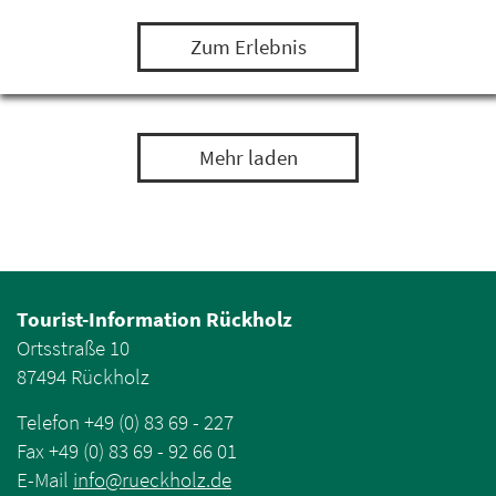
einem Leguan, Bartagamen und Minipapageien…
Zum Erlebnis
Mehr laden
Tourist-Information Rückholz
Ortsstraße 10
87494 Rückholz
Telefon +49 (0) 83 69 - 227
Fax +49 (0) 83 69 - 92 66 01
E-Mail
info
@
rueckholz
.
de