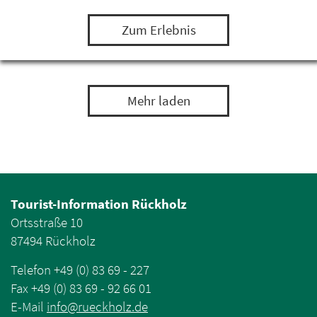
einem Leguan, Bartagamen und Minipapageien…
Zum Erlebnis
Mehr laden
Tourist-Information Rückholz
Ortsstraße 10
87494 Rückholz
Telefon +49 (0) 83 69 - 227
Fax +49 (0) 83 69 - 92 66 01
E-Mail
info
@
rueckholz
.
de