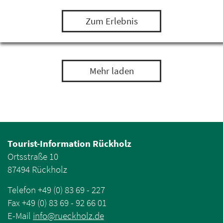
einem Leguan, Bartagamen und Minipapageien…
Zum Erlebnis
Mehr laden
Tourist-Information Rückholz
Ortsstraße 10
87494 Rückholz
Telefon +49 (0) 83 69 - 227
Fax +49 (0) 83 69 - 92 66 01
E-Mail
info
@
rueckholz
.
de